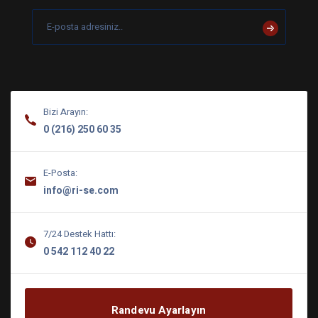
Bizi Arayın:
0 (216) 250 60 35
E-Posta:
info@ri-se.com
7/24 Destek Hattı:
0 542 112 40 22
Randevu Ayarlayın