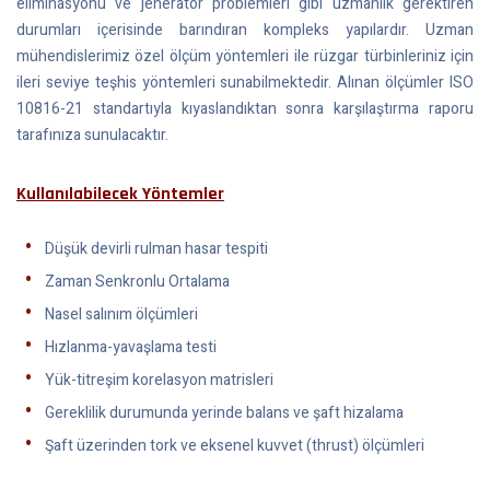
eliminasyonu ve jeneratör problemleri gibi uzmanlık gerektiren
durumları içerisinde barındıran kompleks yapılardır. Uzman
mühendislerimiz özel ölçüm yöntemleri ile rüzgar türbinleriniz için
ileri seviye teşhis yöntemleri sunabilmektedir. Alınan ölçümler ISO
10816-21 standartıyla kıyaslandıktan sonra karşılaştırma raporu
tarafınıza sunulacaktır.
Kullanılabilecek Yöntemler
Düşük devirli rulman hasar tespiti
Zaman Senkronlu Ortalama
Nasel salınım ölçümleri
Hızlanma-yavaşlama testi
Yük-titreşim korelasyon matrisleri
Gereklilik durumunda yerinde balans ve şaft hizalama
Şaft üzerinden tork ve eksenel kuvvet (thrust) ölçümleri