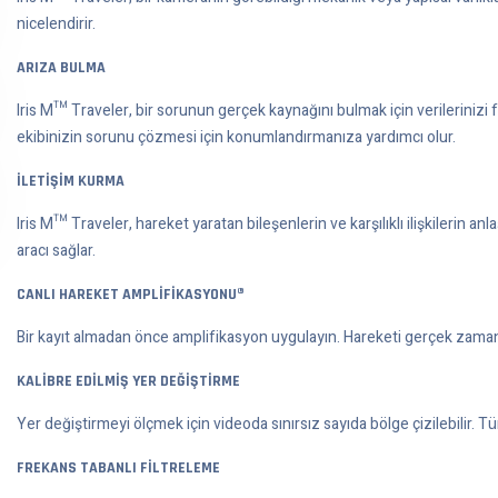
nicelendirir.
ARIZA BULMA
Iris M™ Traveler, bir sorunun gerçek kaynağını bulmak için verilerinizi 
ekibinizin sorunu çözmesi için konumlandırmanıza yardımcı olur.
İLETİŞİM KURMA
Iris M™ Traveler, hareket yaratan bileşenlerin ve karşılıklı ilişkilerin anl
aracı sağlar.
CANLI HAREKET AMPLİFİKASYONU®
Bir kayıt almadan önce amplifikasyon uygulayın. Hareketi gerçek zamanlı 
KALİBRE EDİLMİŞ YER DEĞİŞTİRME
Yer değiştirmeyi ölçmek için videoda sınırsız sayıda bölge çizilebilir. 
FREKANS TABANLI FİLTRELEME