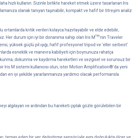
 hızlı kullanın. Sizinle birlikte hareket etmek üzere tasarlanan Iris
amanıza olanak tanıyan taşınabilir, kompakt ve hafif bir titreşim analiz
 ortamlarda kritik verileri kolayca hazırlayabilir ve elde edebilir,
siniz. Her durum için iyi bir donanıma sahip olan Iris M™'nin Traveler
si, yüksek güçlü pil ışığı, hafif profesyonel tripod ve 'eller serbest'
anlarda esneklik ve manevra kabiliyeti için boynunuza rahatça
 dokunma, dokunma ve kaydırma hareketleri ve sezgisel ve sorunsuz bir
Iris M sistemi kullanıcısı olun, ister Motion Amplification®'da yeni
ından en iyi şekilde yararlanmanıza yardımcı olacak performansla
i algılayan ve ardından bu hareketi çıplak gözle görülebilen bir
ları, temas eden bir yer değiştirme sensörüyle aynı doğrulukta ölçer ve