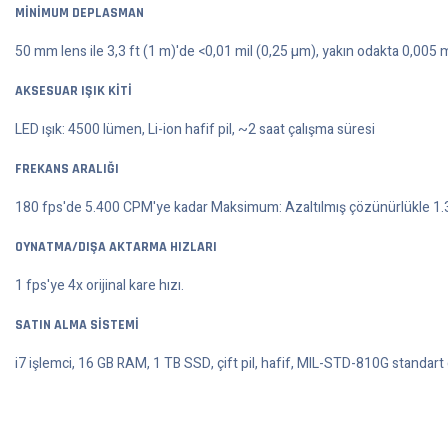
MİNİMUM DEPLASMAN
50 mm lens ile 3,3 ft (1 m)'de <0,01 mil (0,25 µm), yakın odakta 0,005 m
AKSESUAR IŞIK KİTİ
LED ışık: 4500 lümen, Li-ion hafif pil, ~2 saat çalışma süresi
FREKANS ARALIĞI
180 fps'de 5.400 CPM'ye kadar Maksimum: Azaltılmış çözünürlükle 1
OYNATMA/DIŞA AKTARMA HIZLARI
1 fps'ye 4x orijinal kare hızı.
SATIN ALMA SİSTEMİ
i7 işlemci, 16 GB RAM, 1 TB SSD, çift pil, hafif, MIL-STD-810G standar