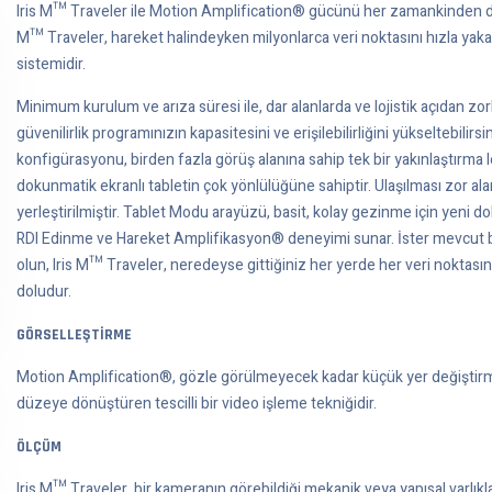
Iris M™ Traveler ile Motion Amplification® gücünü her zamankinden daha
M™ Traveler, hareket halindeyken milyonlarca veri noktasını hızla yakal
sistemidir.
Minimum kurulum ve arıza süresi ile, dar alanlarda ve lojistik açıdan zorlu
güvenilirlik programınızın kapasitesini ve erişilebilirliğini yükseltebilir
konfigürasyonu, birden fazla görüş alanına sahip tek bir yakınlaştırma len
dokunmatik ekranlı tabletin çok yönlülüğüne sahiptir. Ulaşılması zor al
yerleştirilmiştir. Tablet Modu arayüzü, basit, kolay gezinme için yeni
RDI Edinme ve Hareket Amplifikasyon® deneyimi sunar. İster mevcut bir 
olun, Iris M™ Traveler, neredeyse gittiğiniz her yerde her veri noktas
doludur.
GÖRSELLEŞTİRME
Motion Amplification®, gözle görülmeyecek kadar küçük yer değiştirmey
düzeye dönüştüren tescilli bir video işleme tekniğidir.
ÖLÇÜM
Iris M™ Traveler, bir kameranın görebildiği mekanik veya yapısal varlık